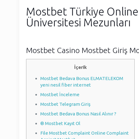
Mostbet Türkiye Online 
Üniversitesi Mezunları
Mostbet Casino Mostbet Giriş Mo
İçerik
Mostbet Bedava Bonus ELMATELEKOM
yeni nesil fiber internet
Mostbet İnceleme
Mostbet Telegram Giriş
Mostbet Bedava Bonus Nasıl Alınır ?
®️ Mostbet Kayıt Ol
File Mostbet Complaint Online Complaint