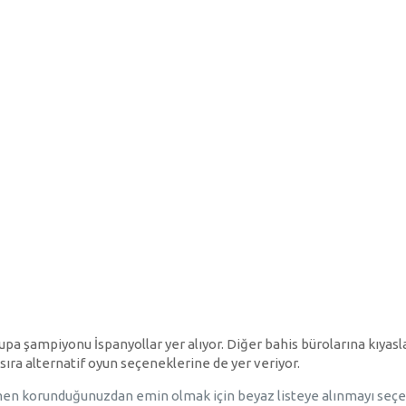
rupa şampiyonu İspanyollar yer alıyor. Diğer bahis bürolarına kıyasl
ıra alternatif oyun seçeneklerine de yer veriyor.
en korunduğunuzdan emin olmak için beyaz listeye alınmayı seçebi