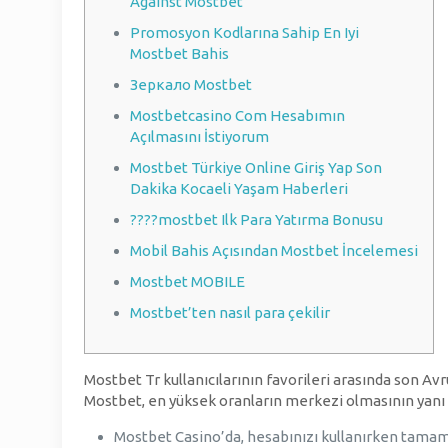
Against Mostbet
Promosyon Kodlarına Sahip En Iyi
Mostbet Bahis
Зеркало Mostbet
Mostbetcasino Com Hesabımın
Açılmasını İstiyorum
Mostbet Türkiye Online Giriş Yap Son
Dakika Kocaeli Yaşam Haberleri
????mostbet Ilk Para Yatırma Bonusu
Mobil Bahis Açısından Mostbet İncelemesi
Mostbet MOBILE
Mostbet’ten nasıl para çekilir
Mostbet Tr kullanıcılarının favorileri arasında son Av
Mostbet, en yüksek oranların merkezi olmasının yanı s
Mostbet Casino’da, hesabınızı kullanırken tamam