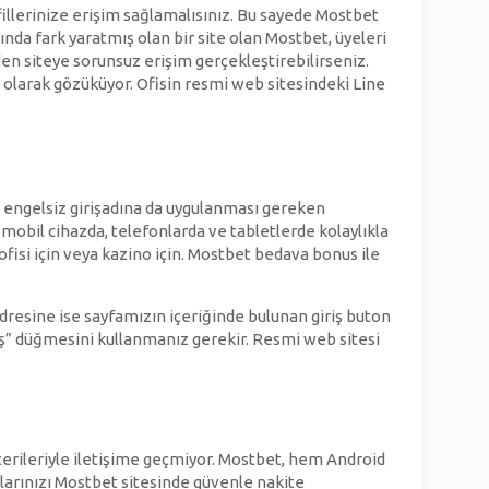
ofillerinize erişim sağlamalısınız. Bu sayede Mostbet
ında fark yaratmış olan bir site olan Mostbet, üyeleri
en siteye sorunsuz erişim gerçekleştirebilirseniz.
olarak gözüküyor. Ofisin resmi web sitesindeki Line
et engelsiz girişadına da uygulanması gereken
mobil cihazda, telefonlarda ve tabletlerde kolaylıkla
fisi için veya kazino için. Mostbet bedava bonus ile
dresine ise sayfamızın içeriğinde bulunan giriş buton
riş” düğmesini kullanmanız gerekir. Resmi web sitesi
erileriyle iletişime geçmiyor. Mostbet, hem Android
larınızı Mostbet sitesinde güvenle nakite