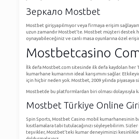
Зеркало Mostbet
Mostbet girişyapılmıyor veya firmaya erişim sağlayamıyo
uzun zamandır Mostbet’te. Mostbet müşteri destek hattı
oynayabileceğiniz ve canlı masa oyunlarına özel erişi
Mostbetcasino Com 
İlk defa Mostbet.com sitesinde ilk defa kaydolan her 
kumarhane kumarının ideal karışımını sağlar. Etkileyic
için hiçbir neden yok. Mostbet, 2009 yılında piyasaya s
Mostbetde bu platformlardan biri olması dolayısıyla k
Mostbet Türkiye Online Gir
Spin Sports, Mostbet Casino mobil kumarhanesinin baş
kısıtlamalara tabi tutulacağınızı söyleyebilirim. Sizl
teşvikler, Mostbet’teki kumar deneyiminizi kesinlikle 
doldurmalısınız.