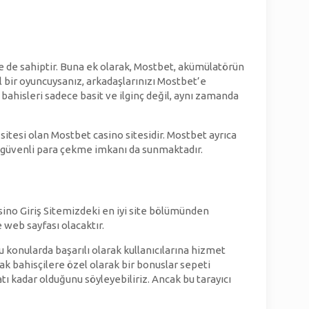
ğe de sahiptir. Buna ek olarak, Mostbet, akümülatörün
al bir oyuncuysanız, arkadaşlarınızı Mostbet’e
bahisleri sadece basit ve ilginç değil, aynı zamanda
itesi olan Mostbet casino sitesidir. Mostbet ayrıca
e güvenli para çekme imkanı da sunmaktadır.
sino Giriş Sitemizdeki en iyi site bölümünden
 web sayfası olacaktır.
u konularda başarılı olarak kullanıcılarına hizmet
ak bahisçilere özel olarak bir bonuslar sepeti
tı kadar olduğunu söyleyebiliriz. Ancak bu tarayıcı