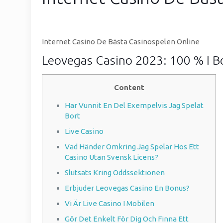
Internet Casino De Bästa Casinospelen Online
Leovegas Casino 2023: 100 % I B
Content
Har Vunnit En Del Exempelvis Jag Spelat
Bort
Live Casino
Vad Händer Omkring Jag Spelar Hos Ett
Casino Utan Svensk Licens?
Slutsats Kring Oddssektionen
Erbjuder Leovegas Casino En Bonus?
Vi Är Live Casino I Mobilen
Gör Det Enkelt För Dig Och Finna Ett