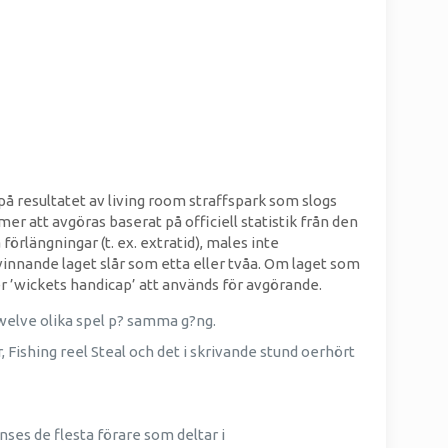
å resultatet av living room straffspark som slogs
mer att avgöras baserat på officiell statistik från den
örlängningar (t. ex. extratid), males inte
innande laget slår som etta eller tvåa. Om laget som
 ’wickets handicap’ att används för avgörande.
welve olika spel p? samma g?ng.
Fishing reel Steal och det i skrivande stund oerhört
ses de flesta förare som deltar i