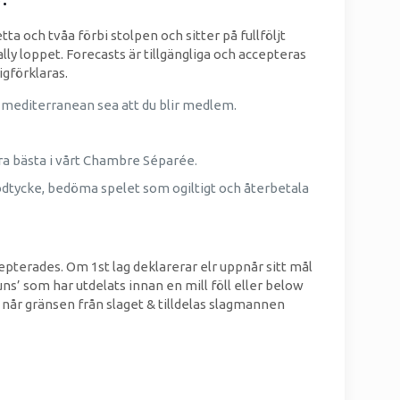
a och tvåa förbi stolpen och sitter på fullföljt
lly loppet. Forecasts är tillgängliga och accepteras
igförklaras.
 mediterranean sea att du blir medlem.
ara bästa i vårt Chambre Séparée.
godtycke, bedöma spelet som ogiltigt och återbetala
cepterades. Om 1st lag deklarerar elr uppnår sitt mål
’ som har utdelats innan en mill föll eller below
 når gränsen från slaget & tilldelas slagmannen