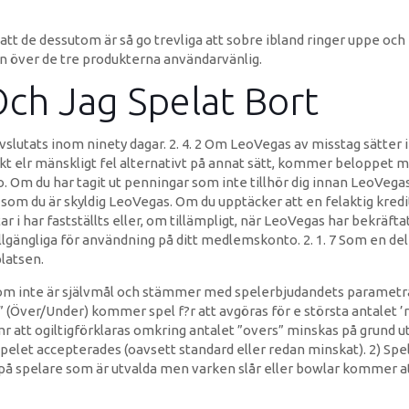
o att de dessutom är så go trevliga att sobre ibland ringer uppe o
yn över de tre produkterna användarvänlig.
Och Jag Spelat Bort
lutats inom ninety dagar. 2. 4. 2 Om LeoVegas av misstag sätter in
kt elr mänskligt fel alternativt på annat sätt, kommer beloppet
nto. Om du har tagit ut penningar som inte tillhör dig innan Le
d som du är skyldig LeoVegas. Om du upptäcker att en felaktig kre
ar i har fastställts eller, om tillämpligt, när LeoVegas har bekräf
lgängliga för användning på ditt medlemskonto. 2. 1. 7 Som en del
latsen.
 som inte är självmål och stämmer med spelerbjudandets parametrar
ver/Under) kommer spel f?r att avgöras för e största antalet ’run
kmr att ogiltigförklaras omkring antalet ”overs” minskas på grund u
let accepterades (oavsett standard eller redan minskat). 2) Spel
l på spelare som är utvalda men varken slår eller bowlar kommer a