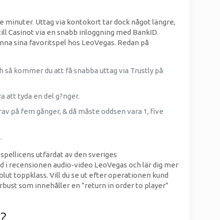
e minuter. Uttag via kontokort tar dock något längre,
till Casinot via en snabb inloggning med BankID.
finna sina favoritspel hos LeoVegas. Redan på
h så kommer du att få snabba uttag via Trustly på
a att tyda en del g?nger.
v på fem gånger, & då måste oddsen vara 1, five
.
spellicens utfärdat av den sveriges
ed i recensionen audio-video LeoVegas och lär dig mer
olut toppklass. Vill du se ut efter operationen kund
bust som innehåller en ”return in order to player”
?