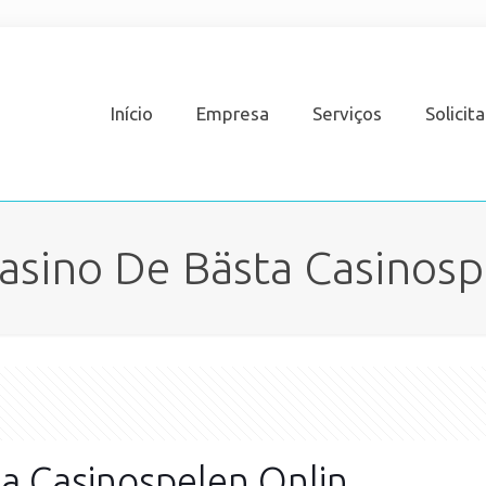
Início
Empresa
Serviços
Solicit
Casino De Bästa Casinosp
ta Casinospelen Onlin