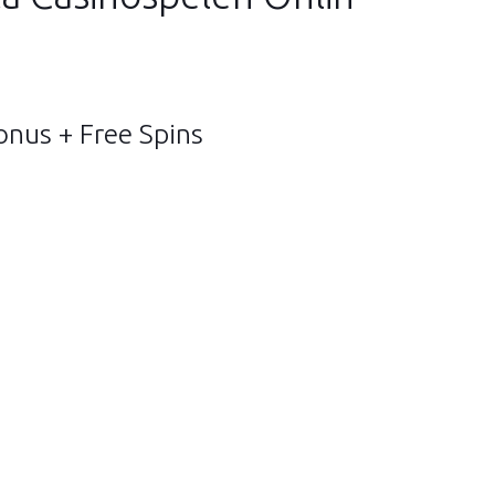
onus + Free Spins