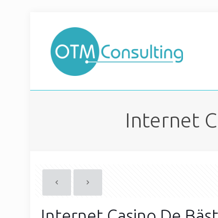
Internet 
Internet Casino De Bäs