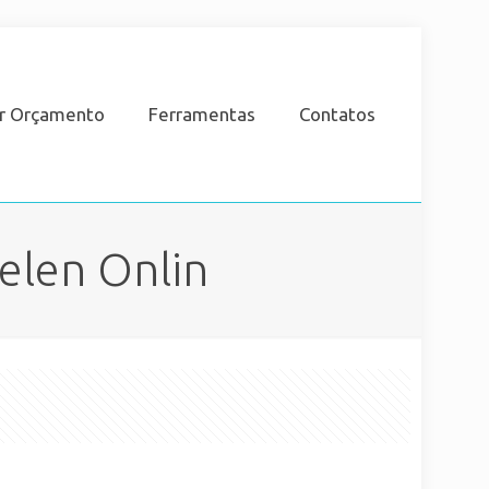
ar Orçamento
Ferramentas
Contatos
elen Onlin