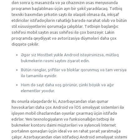
dən sonra iş masanızda və ya cihazınızın əsas menyusunda
proqramın başlatılması üçün ayrı bir şəkil yaradılacaq. Tətbiq
texniki baxımdan şirkətin saytı ilə əlaqəli olmasa da, inkişaf
etdiricilər istifadəçilərin rahatlığı barədə narahat olub və bütün
stil xüsusiyyətlərini qorumağa çalışıblar. Tətbiqin başlanğıc
səhifəsi mobil saytın əsas səhifəsi ilə çox bənzəyir. Lakin
proqramda qeydiyyat və avtorizasiya düymələri daha çox
diqqətə çəkilir.
Əgər siz Mostbet yukle Android istəyirsinizsə, mütləq
bukmekerin rəsmi saytını ziyarət edin.
Bütün rənglər, şriftlər və bloklar qorunmuş və tam versiya
ilə tamamilə eynidir.
Həm də sayt daha xoş görünür, çünki böyük və ağır
elementlər yoxdur.
Bu onunla əlaqədardır ki, Azərbaycandan olan qumar
həvəskarları daha çox Android və İOS əməliyyat sistemləri ilə
işləyən mobil cihazlarından oyunlar çıxarmaq üçün istifadə
edirlər. Yeni texnologiyaların və funksionallığın tətbiqi ilə
bukmeker kontoru daimi müştəriləri və əyləncəli İnternet
portalının qonaqları üçün ideal və ən rahat şərait yaratmağa
çalışır. Azərbaycandan olan istifadəçi Android əməliyyat sistemi