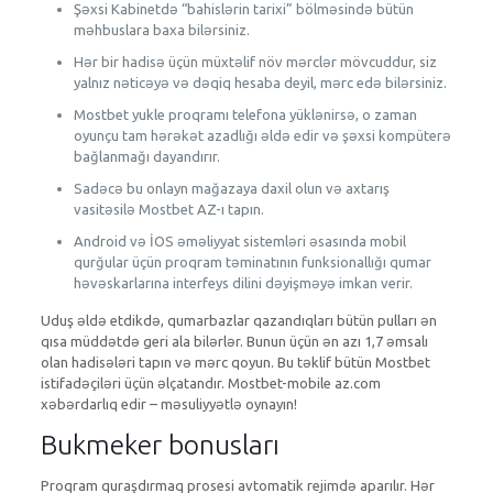
Şəxsi Kabinetdə “bahislərin tarixi” bölməsində bütün
məhbuslara baxa bilərsiniz.
Hər bir hadisə üçün müxtəlif növ mərclər mövcuddur, siz
yalnız nəticəyə və dəqiq hesaba deyil, mərc edə bilərsiniz.
Mostbet yukle proqramı telefona yüklənirsə, o zaman
oyunçu tam hərəkət azadlığı əldə edir və şəxsi kompüterə
bağlanmağı dayandırır.
Sadəcə bu onlayn mağazaya daxil olun və axtarış
vasitəsilə Mostbet AZ-ı tapın.
Android və İOS əməliyyat sistemləri əsasında mobil
qurğular üçün proqram təminatının funksionallığı qumar
həvəskarlarına interfeys dilini dəyişməyə imkan verir.
Uduş əldə etdikdə, qumarbazlar qazandıqları bütün pulları ən
qısa müddətdə geri ala bilərlər. Bunun üçün ən azı 1,7 əmsalı
olan hadisələri tapın və mərc qoyun. Bu təklif bütün Mostbet
istifadəçiləri üçün əlçatandır. Mostbet-mobile az.com
xəbərdarlıq edir – məsuliyyətlə oynayın!
Bukmeker bonusları
Proqram quraşdırmaq prosesi avtomatik rejimdə aparılır. Hər