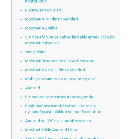
kontorudur?
Bukmeker bonusları
Mostbet APK İdman Mərcləri
Mostbet AZ yüklə
Sizin telefon və ya Tablet ilə bahis etmək üçün bir
Mostbet imkanı var
Yeni girişlər
Mostbet Proqramında Esport Mərcləri
Mostbet-də Canlı İdman Mərcləri
Mobil proqramı necə quraşdırmaq olar?
Android
Promokodlar Mostbet Azərbaycanda
Bahis mağazası mobil tətbiqi vasitəsilə
oynamağın üstünlükləri və mənfi cəhətləri
Android və İOS üçün mobil proqram
Mostbet Yükle Android Üçün
Xoş gəldin bonusunu necə tələb etmək olar