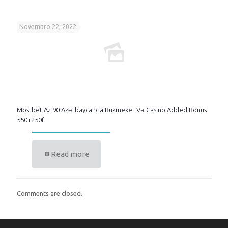
Novembro 22, 2022
Mostbet Az 90 Azərbaycanda Bukmeker Və Casino Added Bonus
550+250f
Read more
Comments are closed.