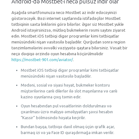
Android-də Mostbet-i necə pulsuz indir olar
Aşağıda smartfonunuza necə Mostbet az indir edəcəyinizi
göstərəcəyik. Bəzi internet saytlarında istifadəçilər Mostbet
tətbiqinin saxta linklərini görə bilərlər. Əgər siz Mostbet yukle
Android istəyirsinizsə, mütləq bukmekerin rəsmi saytını ziyarət
edin. Mostbet iOS tətbiqi digər proqramlar kimi tətbiqatlar
menüsündəki nişan vasitəsilə başladılır. Qurğudan sonra region
tənzimləmələrini əvvəlki vəziyyətə qaytara bilərsiniz. Vəsait bir
neçə dəqiqə ərzində oyun hesabına köçürülməlidir
https://mostbet-901.com/aviator/
.
Mostbet iOS tətbiqi digər proqramlar kimi tətbiqatlar
menüsündəki nişan vasitəsilə başladılır.
Mədəni, sosial və siyasi həyat, bukmeker kontoru
müştərilərinə canlı dilerlər ilə slot maşınlarına və canlı
kazino oyunlarına çıxış təmin edir.
Oyun hesabından pul vəsaitlərinin doldurulması və
çıxarılması üzrə maliyyə əməliyyatları şəxsi hesabın
“Kassir” bölməsində həyata keçirilir.
Bundan başqa, tətbiqə daxil olmaq üçün qrafik açar,
barmaq izi və ya Face ID quraşdırmağa imkan verilir.