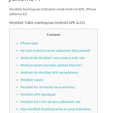
Mostbet Azərbaycan tətbiqinin icmalı Android APK, iPhone
yükləmə AZ
Mostbet Yukle Azerbaycan Android APK & iOS
Content
iPhone üçün
Nə üçün mobil proqram yükləmək daha yaxşıdır
Android-də Mostbet-i necə pulsuz indir olar
Mobil proqramı haradan yükləyə bilərəm?
Android-də Mostbet APK quraşdırması
Mostbet Casino
Mostbet Az-da hesabı necə artırmaq
Mostbet APK Qeydiyyat
Mostbet AZ-ı iOS-da necə yükləmək olar
Niyə Mostbet Azərbaycanda ən yaxşı bukmeker