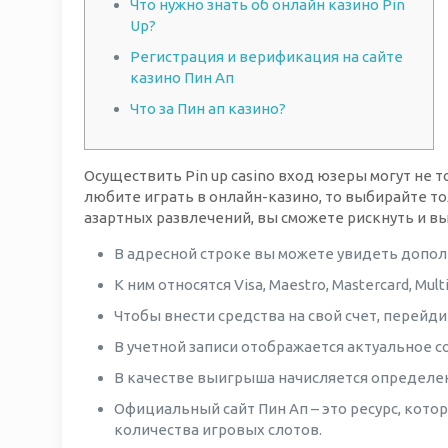
Что нужно знать об онлайн казино Pin
Up?
Регистрация и верификация на сайте
казино Пин Ап
Что за Пин ап казино?
Осуществить Pin up casino вход юзеры могут не 
любите играть в онлайн-казино, то выбирайте т
азартных развлечений, вы сможете рискнуть и выи
В адресной строке вы можете увидеть допо
К ним относятся Visa, Maestro, Mastercard, Mult
Чтобы внести средства на свой счет, перейди
В учетной записи отображается актуальное с
В качестве выигрыша начисляется определен
Официальный сайт Пин Ап – это ресурс, кот
количества игровых слотов.