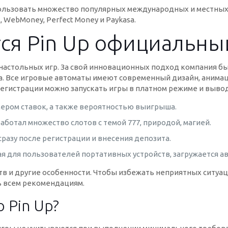
льзовать множество популярных международных и местных сп
ayz, WebMoney, Perfect Money и Paykasa.
ся Pin Up официальный
д настольных игр. За свой инновационных подход компания б
a. Все игровые автоматы имеют современный дизайн, анимац
егистрации можно запускать игры в платном режиме и выв
мером ставок, а также вероятностью выигрыша.
работал множество слотов с темой 777, природой, магией.
разу после регистрации и внесения депозита.
ая для пользователей портативных устройств, загружается ав
ств и другие особенности. Чтобы избежать неприятных ситуа
ь всем рекомендациям.
 Pin Up?