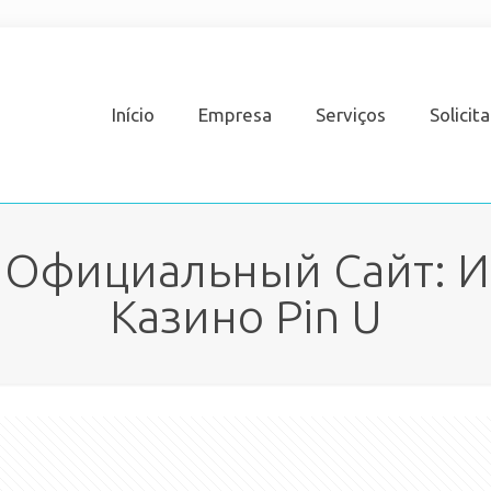
Início
Empresa
Serviços
Solicit
 Официальный Сайт: И
Казино Pin U