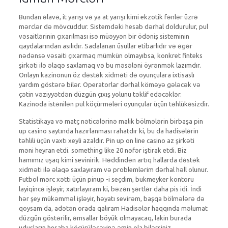
Bundan əlavə, it yarışı və ya at yarışı kimi ekzotik fənlər üzrə
mərclər də mövcuddur. Sistemdəki hesab dərhal doldurulur, pul
vəsaitlərinin çıxarılması isə müəyyən bir ödəniş sisteminin
qaydalarından asılıdır. Sadalanan üsullar etibarlıdır və əgər
nədənsə vəsaiti çıxarmaq mümkün olmayıbsa, konkret finteks
şirkəti ilə əlaqə saxlamaq və bu məsələni öyrənmək lazımdır.
Onlayn kazinonun öz dəstək xidməti də oyunçulara ixtisaslı
yardım göstərə bilər. Operatorlar dərhal köməyə gələcək və
çətin vəziyyətdən düzgün çıxış yolunu təklif edəcəklər.
Kazinoda istənilən pul köçürmələri oyunçular üçün təhlükəsizdir.
Statistikaya və matç nəticələrinə malik bölmələrin birbaşa pin
up casino saytında hazırlanması rahatdır ki, bu da hadisələrin
təhlili üçün vaxtı xeyli azaldır. Pin up on line casino az şirkəti
məni heyran etdi. something like 20 nəfər iştirak etdi. Biz
hamımız uşaq kimi sevinirik. Həddindən artıq hallarda dəstək
xidməti ilə əlaqə saxlayıram və problemlərim dərhal həll olunur.
Futbol mərc xətti üçün pinup -i seçdim, bukmeyker kontoru
layiqincə işləyir, xatırlayıram ki, bəzən şərtlər daha pis idi. İndi
hər şey mükəmməl işləyir, həyatı sevirəm, başqa bölmələrə də
qoysam da, adətən orada qalıram Hadisələr haqqında məlumat
düzgün göstərilir, əmsallar böyük olmayacaq, lakin burada
uduşların hesaba köçürüləcəyinə əmin ola bilərsiniz.