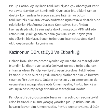
Pin-up Casino, oyunçuların təhlükəsizliyinə çox əhəmiyyət verir
və day to day dəstək təmin edir. Oyunçular istədikləri zaman
dəstək komandası ilə əlaqə saxlaya bilərlər və bütün
təhlükəsizlik suallarını cavablandırmaq üçün texniki dəstək əldə
edə bilərlər. Platforma Curacao Komissiyası tərəfindən
lisenziyalaşdırılıb. Bəzən sayta daxil olmaq üçün VPN istifadə
etməlisiniz, çünki getdikcə daha çox RKN rəsmi saytın yeni
güzgülərini bloklayır. Bunun üçün rəsmi internet saytına daxil
olub qeydiyyatdan keçməlisiniz.
Kazinonun Dürüstlüyü Və Etibarlılığı
Onların bonusları və promosyonları oyunu daha da maraqlı edir.
İstərdim ki, digər oyunçularla ünsiyyət qurmaq üçün daha çox
imkanlar olsun. Pin-Up keyfiyyətli oyun təcrübəsi təklif edən
kazinodur. Mən burada çoxlu maraqlı slotlar tapdım və bəxtimi
sınamaq fürsətim oldu. Onların bonusları və promosyonları da
oyuna əlavə intriqa əlavə etdi. Ümumiyyətlə, Pin-Up hər kəsin
özü üçün nəsə tapacağı etibarlı və maraqlı kazinodur.
Pin-Up, istifadəçi dostu interfeysi və maraqlı oyun seçimi təklif
edən kazinodur. Xüsusi yaraşıq yaradan pin-up üslubunun ab-
havasını bəyəndim. Ümumiyyətlə, Pin-Up qumar əyləncəsi üçün