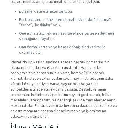
olaraq, müntəzəm olaraq müxtəlif rəsmlər təşkil edir.
pula mərc etməyi nəzərdə tutur.
Pin Up casino on the internet real rəylərində, “aldatma”,
“skript”, “kəskinlər” və s.
Onu açmaq üçün ekranın sağ tərəfində yerləşən düyməni
sıxmağınız kifayətdir.
Onu dərhal karta və ya başqa ödəniş aləti vasitəsilə
çıxarmaq olar.
Rəsmi Pin-up kazino saytında adətən dəstək komandasının
əlaqə məlumatları və iş saatları göstərilir. Hər hansı bir
probleminiz və ahora sualınız varsa, kömək üçün dəstək
xidməti ilə əlaqə saxlamaqdan çəkinməyin. İstifadəçinin daha
sürətli köməyə ehtiyacı varsa, qaynar xətt və ya canlı
söhbətdən istifadə etmək daha yaxşıdır. Dəstək, yaranan
problemləri həll etmək üçün bütün səyləri göstərərək, bütün
məsələlər üzrə operativ və bacarıqlı şəkildə məsləhətlər verir.
Məsləhətçilər Pin Up oyunçu öz hesabına daxil landa bilmirsə və
en este momento hansısa slot açılmırsa və ya işləmirsə nə
edəcəyini öyrənə bilər.
İdman Mərcləri