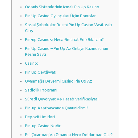
Ödəniş Sistemlərinin Icmalı Pin Up Kazino
Pin Up Casino Oyunçuları Üçün Bonuslar
Sosial Şəbəkələr Rəsmi Pin Up Casino Vasitəsilə
Giriş
Pin-up Casino-a Necə Əmanət Edə Bilərəm?
Pin Up Casino – Pin Up Az Onlayn Kazinosunun
Rəsmi Saytı
Casino:
Pin Up Qeydiyyatı
Oynamağa Dəyərmi Casino Pin Up Az
Sadiqlik Proqramı
Sürətli Qeydiyyat Və Hesab Verifikasiyası
Pin-up Azərbaycanda Qanunidirmi?
Depozit Limitləri
Pin-up Casino Nədir
Pul Çıxarmaq Və Əmanəti Necə Doldurmaq Olar?