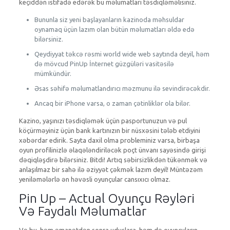
keçiddən istifadə edərək bu məlumatları təsdiqləməlisiniz.
Bununla siz yeni başlayanların kazinoda məhsuldar
oynamaq üçün lazım olan bütün məlumatları əldə edə
bilərsiniz.
Qeydiyyat təkcə rəsmi world wide web saytında deyil, həm
də mövcud PinUp İnternet güzgüləri vasitəsilə
mümkündür.
Əsas səhifə məlumatlandırıcı məzmunu ilə sevindirəcəkdir.
Ancaq bir iPhone varsa, o zaman çətinliklər ola bilər.
Kazino, yaşınızı təsdiqləmək üçün pasportunuzun və pul
köçürməyiniz üçün bank kartınızın bir nüsxəsini tələb etdiyini
xəbərdar edirik. Sayta daxil olma probleminiz varsa, birbaşa
oyun profilinizlə əlaqələndiriləcək poçt ünvanı sayəsində girişi
dəqiqləşdirə bilərsiniz. Bitdi! Artıq səbirsizlikdən tükənmək və
anlaşılmaz bir sahə ilə əziyyət çəkmək lazım deyil! Müntəzəm
yeniləmələrlə ən həvəsli oyunçular cansıxıcı olmaz.
Pin Up – Actual Oyunçu Rəyləri
Və Faydalı Məlumatlar