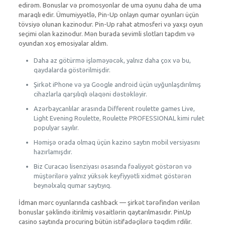
edirəm. Bonuslar və promosyonlar de uma oyunu daha de uma
maraqlı edir. Ümumiyyətlə, Pin-Up onlayn qumar oyunları üçün
tövsiyə olunan kazinodur. Pin-Up rahat atmosferi və yaxşı oyun
seçimi olan kazinodur. Mən burada sevimli slotları tapdım və
oyundan xoş emosiyalar aldım.
Daha az götürmə işləməyəcək, yalnız daha çox və bu,
qaydalarda göstərilmişdir.
Şirkət iPhone və ya Google android üçün uyğunlaşdırılmış
cihazlarla qarşılıqlı əlaqəni dəstəkləyir.
Azərbaycanlılar arasında Different roulette games Live,
Light Evening Roulette, Roulette PROFESSIONAL kimi rulet
populyar sayılır.
Həmişə orada olmaq üçün kazino saytın mobil versiyasını
hazırlamışdır.
Biz Curacao lisenziyası əsasında fəaliyyət göstərən və
müştərilərə yalnız yüksək keyfiyyətli xidmət göstərən
beynəlxalq qumar saytıyıq.
İdman mərc oyunlarında cashback — şirkət tərəfindən verilən
bonuslar şəklində itirilmiş vəsaitlərin qaytarılmasıdır. PinUp
casino saytında procuring bütün istifadəçilərə təqdim rdilir.