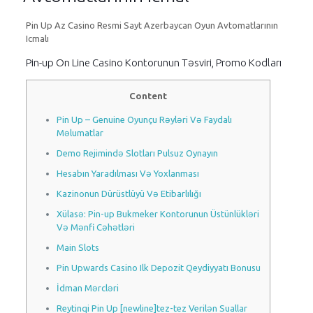
Pin Up Az Casino Resmi Sayt Azerbaycan Oyun Avtomatlarının
Icmalı
Pin-up On Line Casino Kontorunun Təsviri, Promo Kodları
Content
Pin Up – Genuine Oyunçu Rəyləri Və Faydalı
Məlumatlar
Demo Rejimində Slotları Pulsuz Oynayın
Hesabın Yaradılması Və Yoxlanması
Kazinonun Dürüstlüyü Və Etibarlılığı
Xülasə: Pin-up Bukmeker Kontorunun Üstünlükləri
Və Mənfi Cəhətləri
Main Slots
Pin Upwards Casino Ilk Depozit Qeydiyyatı Bonusu
İdman Mərcləri
Reytinqi Pin Up [newline]tez-tez Verilən Suallar