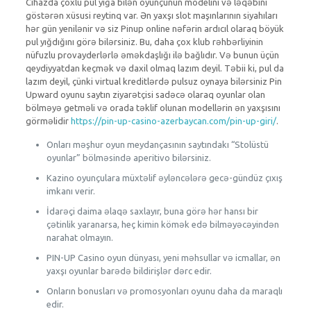
Cihazda çoxlu pul yığa bilən oyunçunun modelini və ləqəbini
göstərən xüsusi reytinq var. Ən yaxşı slot maşınlarının siyahıları
hər gün yenilənir və siz Pinup online nəfərin ardıcıl olaraq böyük
pul yığdığını görə bilərsiniz. Bu, daha çox klub rəhbərliyinin
nüfuzlu provayderlərlə əməkdaşlığı ilə bağlıdır. Və bunun üçün
qeydiyyatdan keçmək və daxil olmaq lazım deyil. Təbii ki, pul da
lazım deyil, çünki virtual kreditlərdə pulsuz oynaya bilərsiniz Pin
Upward oyunu saytın ziyarətçisi sadəcə olaraq oyunlar olan
bölməyə getməli və orada təklif olunan modellərin ən yaxşısını
görməlidir
https://pin-up-casino-azerbaycan.com/pin-up-giri/
.
Onları məşhur oyun meydançasının saytındakı “Stolüstü
oyunlar” bölməsində aperitivo bilərsiniz.
Kazino oyunçulara müxtəlif əyləncələrə gecə-gündüz çıxış
imkanı verir.
İdarəçi daima əlaqə saxlayır, buna görə hər hansı bir
çətinlik yaranarsa, heç kimin kömək edə bilməyəcəyindən
narahat olmayın.
PIN-UP Casino oyun dünyası, yeni məhsullar və icmallar, ən
yaxşı oyunlar barədə bildirişlər dərc edir.
Onların bonusları və promosyonları oyunu daha da maraqlı
edir.