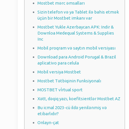
Mostbet mərc əmsalları
Sizin telefon və ya Tablet ilə bahis etmək
üçün bir Mostbet imkanı var
Mostbet Yukle Azerbaycan APK: Indir &
Downloa Medequal Systems & Supplies
Inc
Mobil proqram və saytın mobil versiyası
Download para Android Porugal & Brazil
aplicativo para celula
Mobil versiya Mostbet
Mostbet Tətbiqinin Funksiyonalı
MOSTBET vİrtual sport
Xətt, dəqiq yazı, koefitsientlər Mostbet AZ
Bu icmal 2023-cü ildə yenilənmiş və
etibarlıdır?
Onlayn-çat