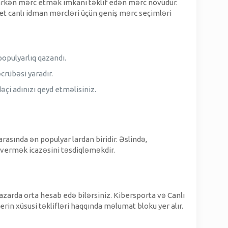
arkən mərc etmək imkanı təklif edən mərc növüdür.
et canlı idman mərcləri üçün geniş mərc seçimləri
populyarlıq qazandı.
crübəsi yaradır.
əçi adınızı qeyd etməlisiniz.
rasında ən populyar lardan biridir. Əslində,
vermək icazəsini təsdiqləməkdir.
bazarda orta hesab edə bilərsiniz. Kibersporta və Canlı
rin xüsusi təklifləri haqqında məlumat bloku yer alır.