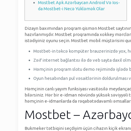
Mostbet Apk Azərbaycan Android Və Ios-
da Mostbet-i Necə Yükləmək Olar
Dizayn baxımından proqram qismən Mostbet saytının m
hazırlanmışdır. Mostbet proqramında xokkey mərclər
istədiyiniz oyunu seçin. Mostbet mobil müştərisini q
Mostbet-in təkcə kompüter brauzerinizdə yox, hə
Zəif internet bağlantısı ilə də veb sayta daxil 
Həmçinin proqram slotu demo rejimində işlədə bi
Oyun hesabından pul vəsaitlərinin doldurulması və
Həmçinin canlı yayım funksiyası vasitəsilə meydançadak
bilərsiniz. Hər bir e-idman növündə yüksək səviyyəli tu
həmçinin e-idmanlarda da rəqabətədavamlı əmsallar tək
Mostbet – Azərbayc
Bukmeker tətbiqini seçdiyim üçün cihazın kiçik ekran