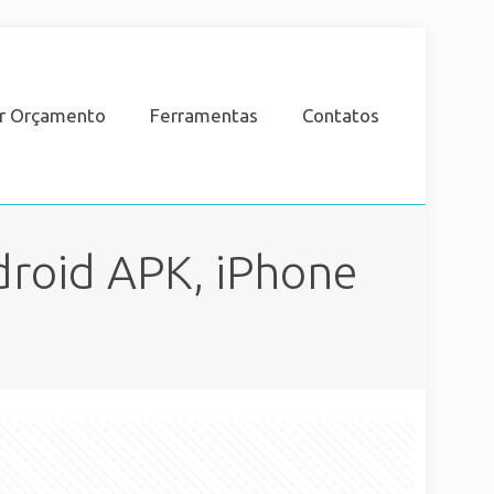
ar Orçamento
Ferramentas
Contatos
droid APK, iPhone