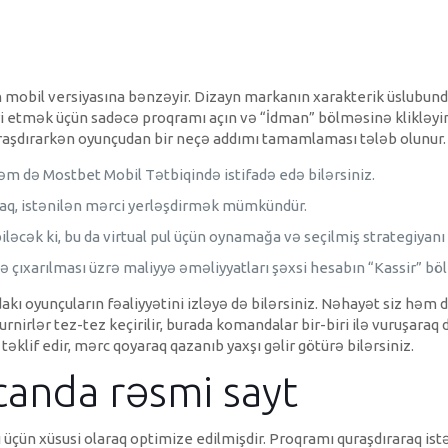
obil versiyasına bənzəyir. Dizayn markanın xarakterik üslubunda
i etmək üçün sadəcə proqramı açın və “İdman” bölməsinə klikləy
uraşdırarkən oyunçudan bir neçə addımı tamamlaması tələb olunur.
m də Mostbet Mobil Tətbiqində istifadə edə bilərsiniz.
olmaq, istənilən mərci yerləşdirmək mümkündür.
ləcək ki, bu da virtual pul üçün oynamağa və seçilmiş strategiya
 çıxarılması üzrə maliyyə əməliyyatları şəxsi hesabın “Kassir” böl
ı oyunçuların fəaliyyətini izləyə də bilərsiniz. Nəhayət siz həm d
rnirlər tez-tez keçirilir, burada komandalar bir-biri ilə vuruşaraq 
lif edir, mərc qoyaraq qazanıb yaxşı gəlir götürə bilərsiniz.
anda rəsmi sayt
ı üçün xüsusi olaraq optimize edilmişdir. Proqramı quraşdıraraq i