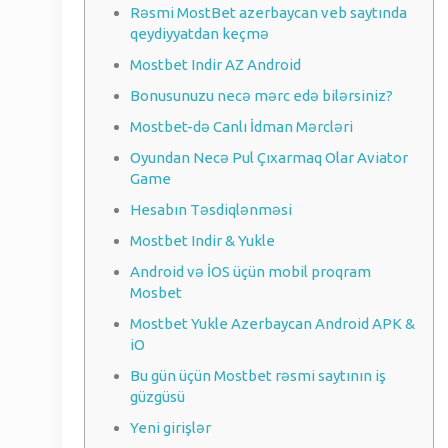
Rəsmi MostBet azerbaycan veb saytında
qeydiyyatdan keçmə
Mostbet Indir AZ Android
Bonusunuzu necə mərc edə bilərsiniz?
Mostbet-də Canlı İdman Mərcləri
Oyundan Necə Pul Çıxarmaq Olar Aviator
Game
Hesabın Təsdiqlənməsi
Mostbet Indir & Yukle
Android və İOS üçün mobil proqram
Mosbet
Mostbet Yukle Azerbaycan Android APK &
iO
Bu gün üçün Mostbet rəsmi saytının iş
güzgüsü
Yeni girişlər