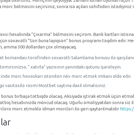
aya bilərsiniz. Həmçinin qeydiyyat zamanı idman oyunları üçün 12
a mərc bölməsini seçirsiniz, sonra isə açılan səhifədən istədiyini
si hesabında “Çıxarma” bölməsini seçirəm. Bank kartları istisna ol
çün səxavətli “Sən buna layiqsən” bonus proqramı təqdim edir. Hes
m, amma 300 dollardan çox olmayacaq.
et komandası tərəfindən səxavətli Salamlama bonusu ilə qarşılanı
mirsinizsə, “ xatırla” yazısının yanındakı qutunu işarələyin.
tində mərc həvəskarı istənilən növ mərc etmək imkanı əldə edir.
gü vasitəsilə rəsmi Mostbet saytına daxil olmalısınız.
u bonus birbaşa tətbiqdə olacaq. Aksiyada iştirak etmək üçün etməl
tətbiq hesabınızda mövcud olacaq. Uğurlu əməliyyatdan sonra siz 
clərə mərc etməklə idman mərcləri ilə geri qaytarılmalıdır
https:
lar