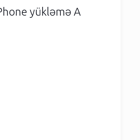
iPhone yükləmə A