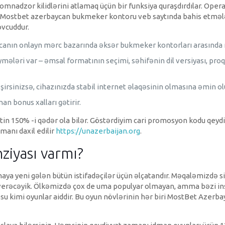
omnadzor kilidlərini atlamaq üçün bir funksiya quraşdırdılar. Ope
rə Mostbet azerbaycan bukmeker kontoru veb saytında bahis etmələ
vcuddur.
ycanın onlayn mərc bazarında əksər bukmeker kontorları arasında
mələri var – əmsal formatının seçimi, səhifənin dil versiyası, pr
irsinizsə, cihazınızda stabil internet əlaqəsinin olmasına əmin ol
an bonus xalları gətirir.
 150% -i qədər ola bilər. Göstərdiyim cari promosyon kodu qeydiy
manı daxil edilir
https://unazerbaijan.org
.
iyası varmı?
ya yeni gələn bütün istifadəçilər üçün əlçatandır. Məqaləmizdə si
erəcəyik. Ölkəmizdə çox de uma populyar olmayan, amma bəzi ins
olosu kimi oyunlar aiddir. Bu oyun növlərinin hər biri MostBet Aze