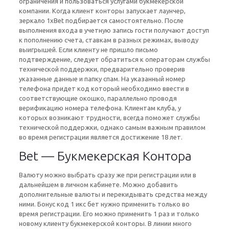
ограничения и пользоваться услугами букмекерской
компании. Когда клиент конторы запускает лаунчер,
зеркало 1xBet подбирается самостоятельно. После
выполнения входа в учетную запись гости получают доступ
к пополнению счета, ставкам в разных режимах, выводу
выигрышей. Если клиенту не пришло письмо
подтверждение, следует обратиться к операторам службы
технической поддержки, предварительно проверив
указанные данные и папку спам. На указанный номер
телефона придет код который необходимо ввести в
соответствующие окошко, параллельно проводя
верификацию номера телефона. Клиентам клуба, у
которых возникают трудности, всегда поможет службы
технической поддержки, однако самым важным правилом
во время регистрации является достижение 18 лет.
Bet — Букмекерская Контора
Валюту можно выбрать сразу же при регистрации или в
дальнейшем в личном кабинете. Можно добавить
дополнительные валюты и перекидывать средства между
ними. Бонус код 1 икс бет нужно применить только во
время регистрации. Его можно применить 1 раз и только
новому клиенту букмекерской конторы. В линии много