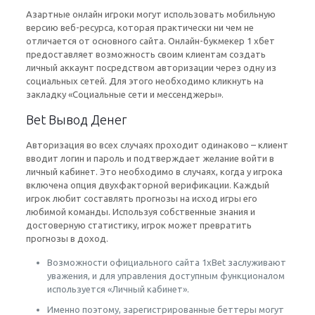
Азартные онлайн игроки могут использовать мобильную
версию веб-ресурса, которая практически ни чем не
отличается от основного сайта. Онлайн-букмекер 1 хбет
предоставляет возможность своим клиентам создать
личный аккаунт посредством авторизации через одну из
социальных сетей. Для этого необходимо кликнуть на
закладку «Социальные сети и мессенджеры».
Bet Вывод Денег
Авторизация во всех случаях проходит одинаково – клиент
вводит логин и пароль и подтверждает желание войти в
личный кабинет. Это необходимо в случаях, когда у игрока
включена опция двухфакторной верификации. Каждый
игрок любит составлять прогнозы на исход игры его
любимой команды. Используя собственные знания и
достоверную статистику, игрок может превратить
прогнозы в доход.
Возможности официального сайта 1xBet заслуживают
уважения, и для управления доступным функционалом
используется «Личный кабинет».
Именно поэтому, зарегистрированные беттеры могут