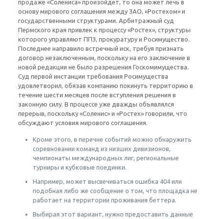
продаже «Солениса» произойдет, то она может лечь в
основу мирового соглашения между ЗАО, «Ростехом» и
государственными структурами. Арбитражный суд
Пермского края привлек к процессу «Ростех», структуры
которого управляют ППЗ, прокуратуру и Росимущество.
Последнее направило встречный иск, требуя признать
договор незаключенным, поскольку на его заключение в
новой редакции не было разрешения Гос­комимущества.
Суд первой инстанции требования Рос­имущества
удовлетворил, обязав компанию покинуть территорию в
течение шести месяцев после вступления решения в
законную силу. В процессе уже дважды объявлялся
перерыв, поскольку «Соленис» и «Ростех» говорили, что
обсуждают условия мирового соглашения.
Кроме этого, в перечне событий можно обнаружить
соревновании команд из низших дивизионов,
чемпионаты международных лиг, региональные
турниры и кубковые поединки.
Например, может высвечиваться ошибка 404 или
подобная либо же сообщение о том, что площадка не
работает на территории проживания беттера.
Выбирая этот вариант, нужно предоставить данные