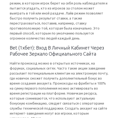
режим, в котором игрок берет на себя роль наблюдателя и
пытается угадать, кто из игроков за столом может
выиграть в той или иной раздаче. Лайв режим позволяет
быстро получить результат ставки, а также
перестраховаться, поставив, например, ставку
противоположную той, которая была изначально. Это
первый способ, которым по умолчанию пользуется
огромное количество людей каждый день.
Bet (1хбет): Вход В Личный Кабинет Через
Рабочее Зеркало Официального Сайта
Найти промокод можно в открытых источниках, на
форумах, социальных сетях. Часто такие акции заведение
рассылает потенциальным клиентам на электронную почту,
где новичок сможет получить дополнительный бонус во
время создания аккаунта. Промокоды на фрибеты и 100%
на сумму первого пополнения можно активировать во
время регистрации на платформе. Новичкам ресурса,
которые сомневаются, что используют актуальную
бонусную комбинацию, следует связаться с операторами
службы технической поддержки. Создать аккаунт на сайте
интернет-заведения могут все игроки, которым