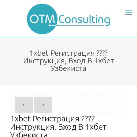
1xbet Регистрация ????
Инструкция, Вход В 1хбет
Узбекиста
1xbet Регистрация ????
Инструкция, Вход В 1хбет
Узбекиста