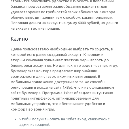
стремится обеспечить удобство и гибкость в пополнении
баланса, предоставляя разнообразные варианты для
удовлетворения потребностей своих абонентов. Контора
обычно выводит деньги тем способом, каким пополняли.
Пополнил деньги на аккаунт на сумму 6000 рублей, но деньги
на аккаунт так и не пришли.
Казино
Далее пользователю необходимо выбрать ту соцсеть, в
которой есть ранее созданный аккаунт. К первым и
вторым компания применяет жесткие меры вплоть до
блокировки аккаунтов. Но для тех, кто ведет честную игру,
букмекерская контора предлагает широчайшие
возможности для ставок и крупных выигрышей. В
мобильном приложении доступны все те же способы
регистрации и входа на сайт 1xBet, что и на официальном
сайте букмекера. Программа 1xbet обладает интуитивно
понятным интерфейсом, оптимизированным для
мобильных устройств, что обеспечивает удобство и
комфорт во время игры.
Чтобы получить опять на 1хбет вход, свяжитесь с
администрацией.