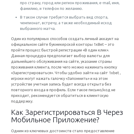
про страну, город или регион проживания, e-mail, имя,
фамилию, и телефон по желанию.
В таком случае требуется выбрать вид спорта,
чемпионат, встречу, а также необходимый исход
выбранного матча.
Один из популярных способов создать личный аккаунт на
официальном сайте букмекерской конторы 1xBet – это
пройти процесс быстрой регистрации «В один клик».
Данная процедура предполагает выбор валюты для
дальнейшего обслуживания на сайте, указание страны
проживания клиента, после чего можно нажимать кнопку
«Зарегистрироваться». Чтобы удобно зайти на сайт 1xbet ,
игроки могут нажать галочку «Запомнить» и на этом
устройстве учетная запись будет всегда открыта без
повторного входа в профиль. Если такое письмо/код не
приходит, рекомендуется обратиться в клиентскую
поддержку.
Как Зарегистрироваться В Через
Мобильное Приложение?
Одним из ключевых достоинств стало предоставление