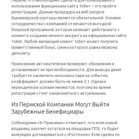
Первое, что необходимо сделать для полноправного
использования функционала сайта 1хбет – это пройти
регистрацию. Данная процедура на веб-ресурсе
букмекерской конторы является обязательной. Условия
сотрудничества с компанией отличаются выгодной
бонусной программой, которая начинает действовать с
момента создания личного аккаунта на официальном сайте
1xbet. Любой желающий клиент 1хБет может получить
приветственный бонус, сумма которого равна первому
депозиту.
Приложение автоматически проверяет обновления и
устанавливает их при необходимости. Для вывода денег
требуется заключить несколько пари на события,
коэффициент должен быть не менее 2.1. Однако
периодически условия меняются, поэтому во время
регистрации стоит ознакомиться с актуальными.
Из Пермской Компании Могут Выйти
Зарубежные Бенефициары
Собеседники «Ъ-Прикамье» отмечают, что если новый
владелец захочет остаться на площадке ППЗ, то будет
вынужден договариваться с «Ростехом». Если сделка по