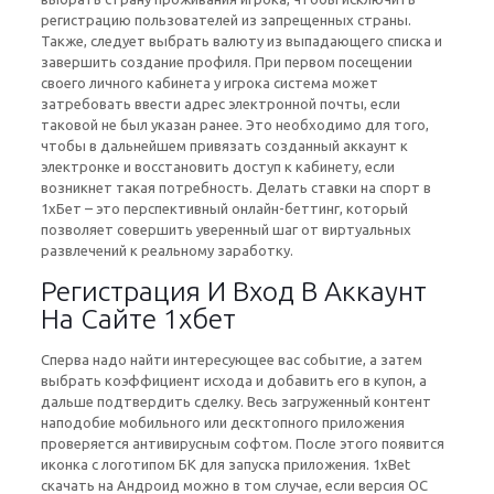
регистрацию пользователей из запрещенных страны.
Также, следует выбрать валюту из выпадающего списка и
завершить создание профиля. При первом посещении
своего личного кабинета у игрока система может
затребовать ввести адрес электронной почты, если
таковой не был указан ранее. Это необходимо для того,
чтобы в дальнейшем привязать созданный аккаунт к
электронке и восстановить доступ к кабинету, если
возникнет такая потребность. Делать ставки на спорт в
1хБет – это перспективный онлайн-беттинг, который
позволяет совершить уверенный шаг от виртуальных
развлечений к реальному заработку.
Регистрация И Вход В Аккаунт
На Сайте 1хбет
Сперва надо найти интересующее вас событие, а затем
выбрать коэффициент исхода и добавить его в купон, а
дальше подтвердить сделку. Весь загруженный контент
наподобие мобильного или десктопного приложения
проверяется антивирусным софтом. После этого появится
иконка с логотипом БК для запуска приложения. 1xBet
скачать на Андроид можно в том случае, если версия ОС