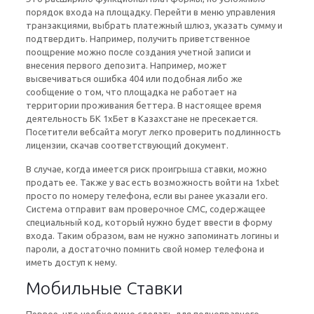
порядок входа на площадку. Перейти в меню управления
транзакциями, выбрать платежный шлюз, указать сумму и
подтвердить. Например, получить приветственное
поощрение можно после создания учетной записи и
внесения первого депозита. Например, может
высвечиваться ошибка 404 или подобная либо же
сообщение о том, что площадка не работает на
территории проживания беттера. В настоящее время
деятельность БК 1хБет в Казахстане не пресекается.
Посетители вебсайта могут легко проверить подлинность
лицензии, скачав соответствующий документ.
В случае, когда имеется риск проигрыша ставки, можно
продать ее. Также у вас есть возможность войти на 1xbet
просто по номеру телефона, если вы ранее указали его.
Система отправит вам проверочное СМС, содержащее
специальный код, который нужно будет ввести в форму
входа. Таким образом, вам не нужно запоминать логины и
пароли, а достаточно помнить свой номер телефона и
иметь доступ к нему.
Мобильные Ставки