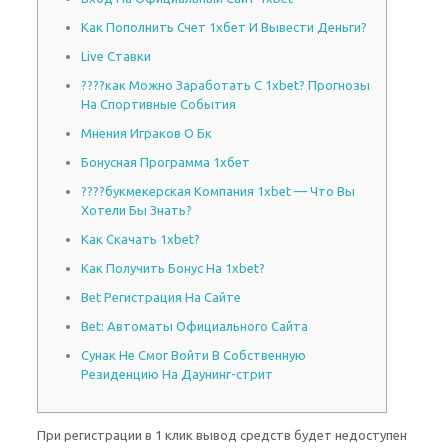
Как Пополнить Счет 1хбет И Вывести Деньги?
Live Ставки
????как Можно Заработать С 1xbet? Прогнозы
На Спортивные События
Мнения Играков О Бк
Бонусная Программа 1хбет
????букмекерская Компания 1xbet — Что Вы
Хотели Бы Знать?
Как Скачать 1xbet?
Как Получить Бонус На 1xbet?
Bet Регистрация На Сайте
Bet: Автоматы Официального Сайта
Сунак Не Смог Войти В Собственную
Резиденцию На Даунинг-стрит
При регистрации в 1 клик вывод средств будет недоступен