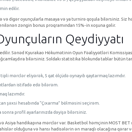
min edilir.
və digər oyunçularla masaya və ya turnirə qoşula bilərsiniz. Siz h
 yenilənən zəngin bonus proqramından 15%-in xoşuna gəlir.
Oyunçuların Qeydiyyatı
n edilir. Sənəd Kyurakao Hökumətinin Oyun Fəaliyyətləri Komissiyas
amlaşdıra bilərsiniz. Soldakı statistika blokunda tablar bütün tari
ipli mərclər eliyərək, 5 qat ölçüdə oynayıb qaytarmaq lazımdır.
tlardan istifadə edə bilərəm.
maq lazımdır.
an şəxsi hesabında “Çıxarma” bölməsini seçirəm.
 sonra profil ayarlarınızda dəyişə bilərsiniz.
ap və Asiya handikapına mərclər var. Basketbol həmçinin MOST BET 
ahislər olduğuna və hansı hadisələrin ən maraqlı olacağına qərar