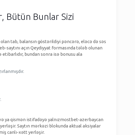
, Bütün Bunlar Sizi
olan tab, balansın göstərildiyi pəncərə, eləcə də səs
eb-saytını açın Qeydiyyat formasında tələb olunan
etibarlıdır, bundan sonra isə bonusu ala
ırlanmışdır.
.
m və ya qismən istifadəyə yalnızmostbet-azerbaycan
 yerləşir. Saytın mərkəzi blokunda aktual aksiyalar
iş canlı-xətt yerləşir.