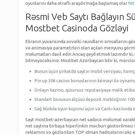
oyunlarını daha ətraflı araşdırmağa başlamaq olar
htt
Rəsmi Veb Saytı Bağlayın️ S
Mostbet Casinoda Gözləyi
Ekranın yuxarısında əvvəlki raundların əmsallarını gös
və animasiya parametrləri olan açılan menyunu görmək
məlumatları daxil edin Ancaq qeyd etmək lazımdır ki,
bilməyəcəksiniz. Mostbet Azərbaycan bilir ki, mərclə
Bunun üçün şirkətdə saytın mobil versiyası, həmç
Pin up 306 casino bonuslarının köməyi ilə oyna
Onlayn kazino, qüsursuz reputasiyaya malik etiba
Standart bonusun ölçüsü depozit məbləğinin 100% 
Sağ blokda oyun kuponu üçün və Canlı-kazinoda ən
Sayt mostbet-azerbaycan net sadəcə məlumat xarakterl
net saytına birbaşa hiperlinkin məcburi göstərilməsi i
reklamını və gözlənilən TOP idman hadisələrini əks etd