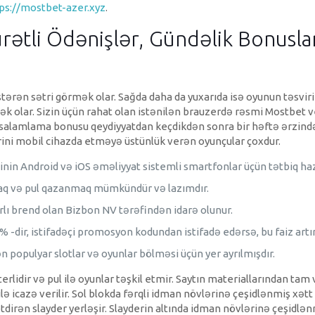
ps://mostbet-azer.xyz
.
ürətli Ödənişlər, Gündəlik Bonuslar
tərən sətri görmək olar. Sağda daha da yuxarıda isə oyunun təsviri 
 olar. Sizin üçün rahat olan istənilən brauzerdə rəsmi Mostbet v
 salamlama bonusu qeydiyyatdan keçdikdən sonra bir həftə ərzində 
rini mobil cihazda etməyə üstünlük verən oyunçular çoxdur.
inin Android və iOS əməliyyat sistemli smartfonlar üçün tətbiq haz
maq və pul qazanmaq mümkündür və lazımdır.
rlı brend olan Bizbon NV tərəfindən idarə olunur.
-dir, istifadəçi promosyon kodundan istifadə edərsə, bu faiz artır
 populyar slotlar və oyunlar bölməsi üçün yer ayrılmışdır.
idir və pul ilə oyunlar təşkil etmir. Saytın materiallarından ta
lə icazə verilir. Sol blokda fərqli idman növlərinə çeşidlənmiş xətt
irən slayder yerləşir. Slayderin altında idman növlərinə çeşidlənm