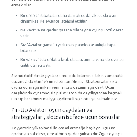
etmək olar.
Bu dəfə tərtibatçılar daha da irəli gedərək, çoxlu oyun
dinamikası ilə əyləncə istehsal etdilər.
Nə vaxt və nə qədər qazana biləcəyinə oyunçu özü qərar
verir.
Siz “Aviator game”-i yerli əsas paneldə asanlıqla tapa
bilərsiniz.
Bu vəziyyətdə qələbə kiçik olacaq, amma yenə də oyunçu
qalib olaraq qalır.
Siz müxtəlif strategiyalara əməl edə bilərsiniz, lakin zəmanətli
qazanc əldə etməyə ümid etməməlisiniz. Strategiyalar sizə
oyunu qurmağa imkan verir, ancaq qazanmağa deyil. Üçün
qarşılığında oynamaq siz pul Aviator-da qeydiyyatdan keçməli,
Pin-Up hesabınızı maliyyələşdirməli və slotu işə salmalısınız.
Pin-Up Aviator: oyun qaydaları və
strategiyaları, slotdan istifadə üçün bonuslar
Təyyarənin yüksəlməsi ilə əmsal artmağa başlayır. Uçuş nə
qədər yüksəkdirsə, əmsal bir o qədər yüksəkdir. Əgər oyunçu