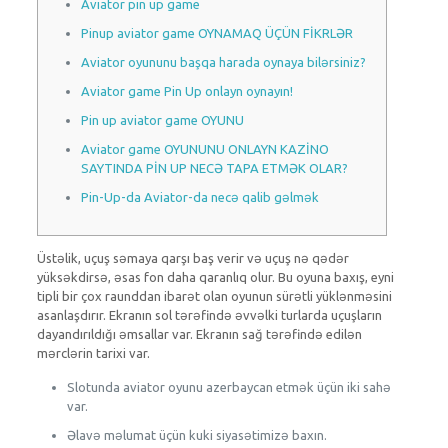
Aviator pin up game
Pinup aviator game OYNAMAQ ÜÇÜN FİKRLƏR
Aviator oyununu başqa harada oynaya bilərsiniz?
Aviator game Pin Up onlayn oynayın!
Pin up aviator game OYUNU
Aviator game OYUNUNU ONLAYN KAZİNO
SAYTINDA PİN UP NECƏ TAPA ETMƏK OLAR?
Pin-Up-da Aviator-da necə qalib gəlmək
Üstəlik, uçuş səmaya qarşı baş verir və uçuş nə qədər
yüksəkdirsə, əsas fon daha qaranlıq olur. Bu oyuna baxış, eyni
tipli bir çox raunddan ibarət olan oyunun sürətli yüklənməsini
asanlaşdırır. Ekranın sol tərəfində əvvəlki turlarda uçuşların
dayandırıldığı əmsallar var. Ekranın sağ tərəfində edilən
mərclərin tarixi var.
Slotunda aviator oyunu azerbaycan etmək üçün iki sahə
var.
Əlavə məlumat üçün kuki siyasətimizə baxın.