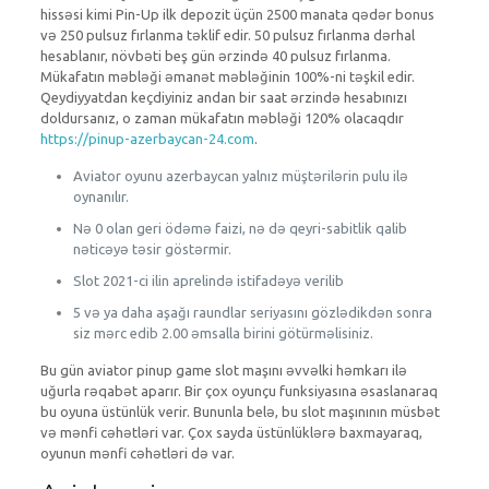
hissəsi kimi Pin-Up ilk depozit üçün 2500 manata qədər bonus
və 250 pulsuz fırlanma təklif edir. 50 pulsuz fırlanma dərhal
hesablanır, növbəti beş gün ərzində 40 pulsuz fırlanma.
Mükafatın məbləği əmanət məbləğinin 100%-ni təşkil edir.
Qeydiyyatdan keçdiyiniz andan bir saat ərzində hesabınızı
doldursanız, o zaman mükafatın məbləği 120% olacaqdır
https://pinup-azerbaycan-24.com
.
Aviator oyunu azerbaycan yalnız müştərilərin pulu ilə
oynanılır.
Nə 0 olan geri ödəmə faizi, nə də qeyri-sabitlik qalib
nəticəyə təsir göstərmir.
Slot 2021-ci ilin aprelində istifadəyə verilib
5 və ya daha aşağı raundlar seriyasını gözlədikdən sonra
siz mərc edib 2.00 əmsalla birini götürməlisiniz.
Bu gün aviator pinup game slot maşını əvvəlki həmkarı ilə
uğurla rəqabət aparır. Bir çox oyunçu funksiyasına əsaslanaraq
bu oyuna üstünlük verir. Bununla belə, bu slot maşınının müsbət
və mənfi cəhətləri var. Çox sayda üstünlüklərə baxmayaraq,
oyunun mənfi cəhətləri də var.