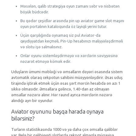
Məsələn, qalib strategiya oyun zamanı səbr və nisbətən
böyük büdcədir.
Bu qədər çeşidlər arasında pin up aviator game slot maşını
oyun portalının kataloqunda öz layiqli yerini tutur.
Üçün qarşılığında oynamaq siz pul Aviator-da
qeydiyyatdan keçməli, Pin-Up hesabınızı maliyyələşdirməli
və slotu işə salmalısınız.
Onlar oyunu sistemləşdirməyə və xərclərin səviyyəsinə
nəzarət etməyə kömək edir.
Uduşların ümumi məbləği və əmsalların dəyəri əsasında sistem
avtomatik olaraq cekpotun sahibini müəyyənləşdirir. Əsas uduş
tirajında ​​iştirak etmək üçün əsas şərt mərcin hesabda ən azı 1
sikkə olmasıdır. Əmsallara gəlincə, 1.40-dan az olmayan
əmsallar nəzərə alınır. Hər raund ayrıca mərclərin nəzərə
alındığı ayrı bir oyundur.
Aviator oyununu başqa harada oynaya
bilərsiniz?
Turların statistikasında 1000 və ya daha çox əmsalla qaliblər
var. Belə bir qalibiyyəti slotlarda cekpot almaqla müqayisə