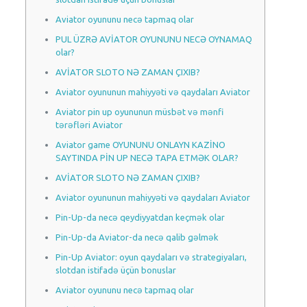
Aviator oyununu necə tapmaq olar
PUL ÜZRƏ AVİATOR OYUNUNU NECƏ OYNAMAQ
olar?
AVİATOR SLOTO NƏ ZAMAN ÇIXIB?
Aviator oyununun mahiyyəti və qaydaları Aviator
Aviator pin up oyununun müsbət və mənfi
tərəfləri Aviator
Aviator game OYUNUNU ONLAYN KAZİNO
SAYTINDA PİN UP NECƏ TAPA ETMƏK OLAR?
AVİATOR SLOTO NƏ ZAMAN ÇIXIB?
Aviator oyununun mahiyyəti və qaydaları Aviator
Pin-Up-da necə qeydiyyatdan keçmək olar
Pin-Up-da Aviator-da necə qalib gəlmək
Pin-Up Aviator: oyun qaydaları və strategiyaları,
slotdan istifadə üçün bonuslar
Aviator oyununu necə tapmaq olar