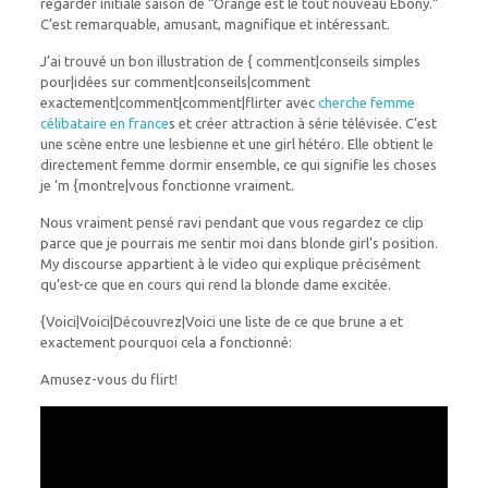
regarder initiale saison de “Orange est le tout nouveau Ebony.”
C’est remarquable, amusant, magnifique et intéressant.
J’ai trouvé un bon illustration de { comment|conseils simples
pour|idées sur comment|conseils|comment
exactement|comment|comment|flirter avec
cherche femme
célibataire en france
s et créer attraction à série télévisée. C’est
une scène entre une lesbienne et une girl hétéro. Elle obtient le
directement femme dormir ensemble, ce qui signifie les choses
je ‘m {montre|vous fonctionne vraiment.
Nous vraiment pensé ravi pendant que vous regardez ce clip
parce que je pourrais me sentir moi dans blonde girl’s position.
My discourse appartient à le video qui explique précisément
qu’est-ce que en cours qui rend la blonde dame excitée.
{Voici|Voici|Découvrez|Voici une liste de ce que brune a et
exactement pourquoi cela a fonctionné:
Amusez-vous du flirt!