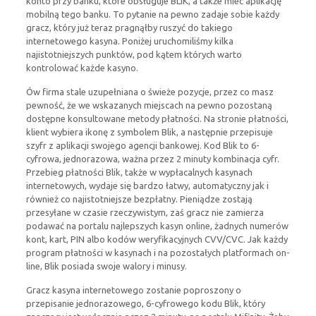
konto przy banku, które obsługuje BLIK, a także mieć aplikację
mobilną tego banku. To pytanie na pewno zadaje sobie każdy
gracz, który już teraz pragnąłby ruszyć do takiego
internetowego kasyna. Poniżej uruchomiliśmy kilka
najistotniejszych punktów, pod kątem których warto
kontrolować każde kasyno.
Ów firma stale uzupełniana o świeże pozycje, przez co masz
pewność, że we wskazanych miejscach na pewno pozostaną
dostępne konsultowane metody płatności. Na stronie płatności,
klient wybiera ikonę z symbolem Blik, a następnie przepisuje
szyfr z aplikacji swojego agencji bankowej. Kod Blik to 6-
cyfrowa, jednorazowa, ważna przez 2 minuty kombinacja cyfr.
Przebieg płatności Blik, także w wypłacalnych kasynach
internetowych, wydaje się bardzo łatwy, automatyczny jak i
również co najistotniejsze bezpłatny. Pieniądze zostają
przesyłane w czasie rzeczywistym, zaś gracz nie zamierza
podawać na portalu najlepszych kasyn online, żadnych numerów
kont, kart, PIN albo kodów weryfikacyjnych CVV/CVC. Jak każdy
program płatności w kasynach i na pozostałych platformach on-
line, Blik posiada swoje walory i minusy.
Gracz kasyna internetowego zostanie poproszony o
przepisanie jednorazowego, 6-cyfrowego kodu Blik, który