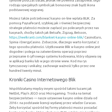
symbole podczas batalii, jednak nie powinna zastępować tego
rodzaju specjalnych symboli jak bonusowy znak bądź ikona
podstawowej wygranej.
Możesz także potrzebować kasyno on-line wpłata BLIK. Za
pomocą Paysafecard, szybkiej jak i również bezpiecznej
strategie płatności możecie zapłacić po polecanych przez nas
kasynach, choćby takich jak Betsafe, Zigzag, Betsson,
https://neelkranti.com/blankiet-kasyno-online-blik/
CasinoEuro,
Spinia i EnergyCasino. Zobaczcie, dlaczego warto korzystać z
tego sposobu płatności. Użytkowanie Blik w kasyno online jest
dogodne i polega na zatwierdzeniu operacji poprzez
przepisanie 6 cyfrowego systemu kodowania, który objawia się
w aplikacji banku lub w jego stronie www. Kod ma rys
tymczasowy i unikalny; zachowuje ważność tylko przez one
hundred twenty minut.
Kroniki Casino Internetowego Blik
Współdziałamy między innymi spośród takimi tuzami jak
NetEnt, Play’n JEGO oraz Microgaming. Troska na temat
bezpieczeństwo — nasze ustawowe kasyno online działa od
2016 r. na podstawie licencji wydanej przez władze Curacao.
Żeby korzystać spośród tej formy płatności musisz posiadać