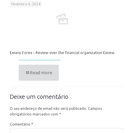
Fevereiro 8, 2024
Exness Forex – Review over the financial organization Exness
Read more
Deixe um comentário
O seu endereço de email não será publicado.
Campos
obrigatórios marcados com
*
Comentário
*