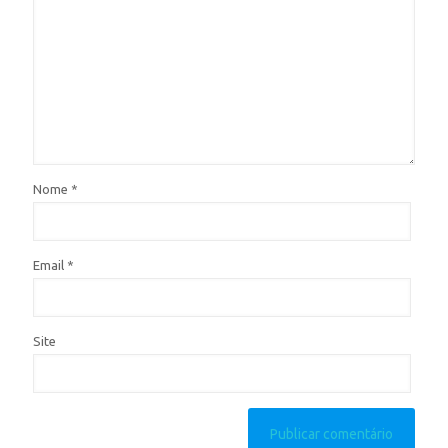
Nome
*
Email
*
Site