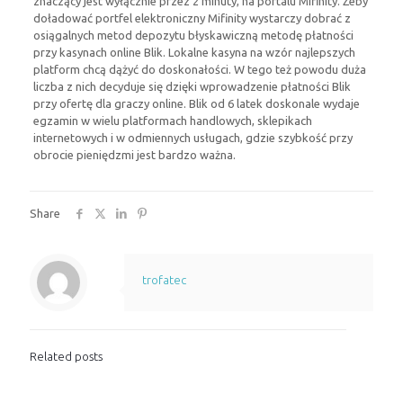
znaczący jest wyłącznie przez 2 minuty, na portalu Mifinity. Żeby
doładować portfel elektroniczny Mifinity wystarczy dobrać z
osiągalnych metod depozytu błyskawiczną metodę płatności
przy kasynach online Blik. Lokalne kasyna na wzór najlepszych
platform chcą dążyć do doskonałości. W tego też powodu duża
liczba z nich decyduje się dzięki wprowadzenie płatności Blik
przy ofertę dla graczy online. Blik od 6 latek doskonale wydaje
egzamin w wielu platformach handlowych, sklepikach
internetowych i w odmiennych usługach, gdzie szybkość przy
obrocie pieniędzmi jest bardzo ważna.
Share
trofatec
Related posts