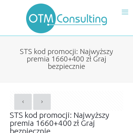
STS kod promocji: Najwyższy
premia 1660+400 zł Graj
bezpiecznie
STS kod promocji: Najwyższy
premia 1660+400 zł Graj
bezpiecznie