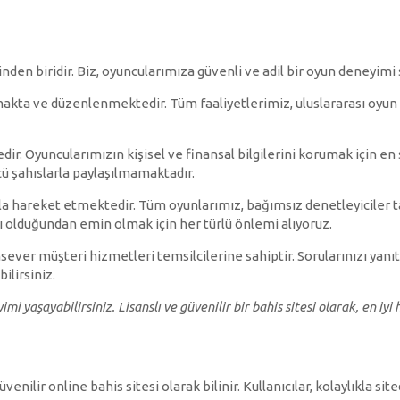
inden biridir. Biz, oyuncularımıza güvenli ve adil bir oyun deneyim
ta ve düzenlenmektedir. Tüm faaliyetlerimiz, uluslararası oyun ot
. Oyuncularımızın kişisel ve finansal bilgilerini korumak için en 
cü şahıslarla paylaşılmamaktadır.
la hareket etmektedir. Tüm oyunlarımız, bağımsız denetleyiciler t
ansı olduğundan emin olmak için her türlü önlemi alıyoruz.
ever müşteri hizmetleri temsilcilerine sahiptir. Sorularınızı yanı
ilirsiniz.
mi yaşayabilirsiniz. Lisanslı ve güvenilir bir bahis sitesi olarak, en iy
enilir online bahis sitesi olarak bilinir. Kullanıcılar, kolaylıkla sit