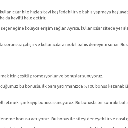
kullanıcılar bile hızla siteyi keşfedebilir ve bahis yapmaya başlayab
 da keyifli hale getirir.
si seçeneğine kolayca erişim sağlar. Ayrıca, kullanıcılar sitede yer 
da sorunsuz çalışır ve kullanıcılara mobil bahis deneyimi sunar. Bu 
nmak için çeşitli promosyonlar ve bonuslar sunuyoruz.
duğumuz bu bonusla, ilk para yatırmanızda %100 bonus kazanabilirsin
elli etmek için kayıp bonusu sunuyoruz. Bu bonusla bir sonraki bahs
neme bonusu veriyoruz. Bu bonus ile siteyi deneyebilir ve nasıl ça