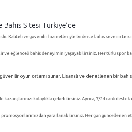
e Bahis Sitesi Türkiye’de
idir. Kaliteli ve güvenilir hizmetleriyle binlerce bahis severin terci
r ve eğlenceli bahis deneyimini yaşayabilirsiniz. Her türlü spor bahi
e güvenilir oyun ortamı sunar. Lisanslı ve denetlenen bir bahis s
 kazançlarınızı kolaylıkla çekebilirsiniz. Ayrıca, 7/24 canlı destek
 promosyonlarımızdan yararlanabilirsiniz. Her gün güncellenen etki