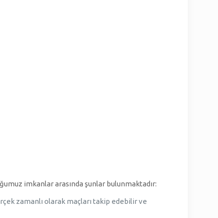
nduğumuz imkanlar arasında şunlar bulunmaktadır:
erçek zamanlı olarak maçları takip edebilir ve