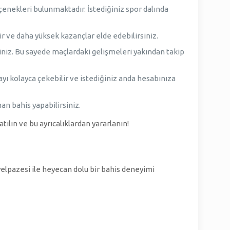
eçenekleri bulunmaktadır. İstediğiniz spor dalında
r ve daha yüksek kazançlar elde edebilirsiniz.
irsiniz. Bu sayede maçlardaki gelişmeleri yakından takip
yı kolayca çekebilir ve istediğiniz anda hesabınıza
an bahis yapabilirsiniz.
ılın ve bu ayrıcalıklardan yararlanın!
 yelpazesi ile heyecan dolu bir bahis deneyimi