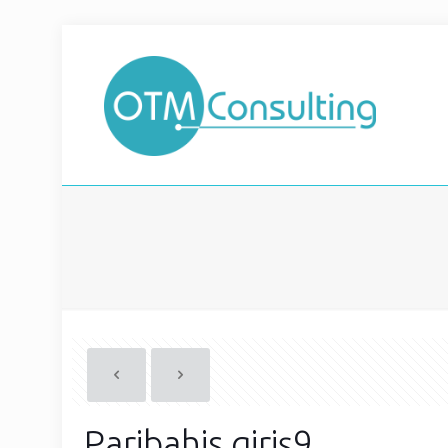
Paribahis giriş9