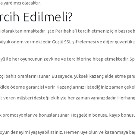
a yardımcı olacaktır.
cih Edilmeli?
i olarak tanınmaktadır. İşte Paribahis’i tercih etmeniz için bazı se
büyük önem vermektedir. Güçlü SSL şifrelemesi ve diğer güvenlik pro
ü ile her oyuncunun zevkine ve tercihlerine hitap etmektedir. Spor 
çi bahis oranlarını sunar. Bu sayede, yüksek kazanç elde etme şans
ekilde ödeme garantisi verir. Kazançlarınızı istediğiniz zaman çekeb
et veren müşteri desteği ekibiyle her zaman yanınızdadır. Herhan
k promosyonlar ve bonuslar sunar. Hoşgeldin bonusu, kayıp bonusu, 
r oyun deneyimi yaşayabilirsiniz. Hemen üye olun ve kazanmaya baş