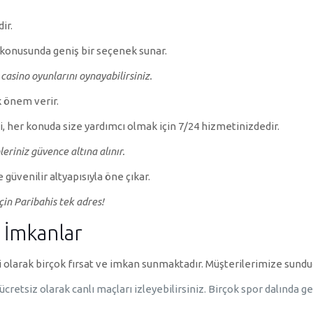
ir.
 konusunda geniş bir seçenek sunar.
 casino oyunlarını oynayabilirsiniz.
 önem verir.
, her konuda size yardımcı olmak için 7/24 hizmetinizdedir.
eriniz güvence altına alınır.
 güvenilir altyapısıyla öne çıkar.
çin Paribahis tek adres!
 İmkanlar
esi olarak birçok fırsat ve imkan sunmaktadır. Müşterilerimize su
cretsiz olarak canlı maçları izleyebilirsiniz. Birçok spor dalında g