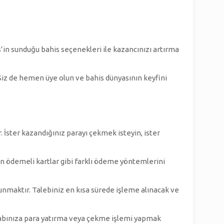
his’in sunduğu bahis seçenekleri ile kazancınızı artırma
Siz de hemen üye olun ve bahis dünyasının keyfini
. İster kazandığınız parayı çekmek isteyin, ister
 ön ödemeli kartlar gibi farklı ödeme yöntemlerini
unmaktır. Talebiniz en kısa sürede işleme alınacak ve
esabınıza para yatırma veya çekme işlemi yapmak